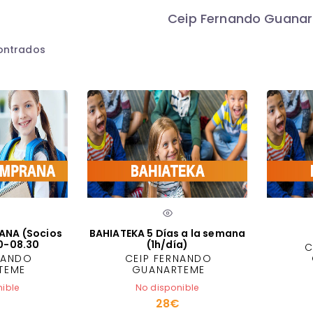
Ceip Fernando Guana
ontrados
ANA (Socios
BAHIATEKA 5 Días a la semana
0-08.30
(1h/día)
C
NANDO
CEIP FERNANDO
TEME
GUANARTEME
nible
No disponible
28€