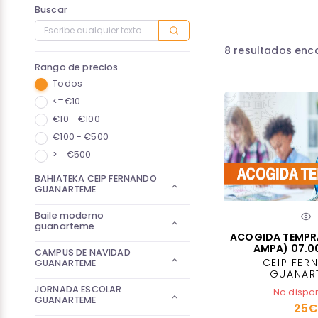
Buscar
8
resultados enc
Rango de precios
Todos
<=€10
€10 - €100
€100 - €500
>= €500
BAHIATEKA CEIP FERNANDO
GUANARTEME
Baile moderno
guanarteme
ACOGIDA TEMPR
AMPA) 07.0
CAMPUS DE NAVIDAD
CEIP FER
GUANARTEME
GUANAR
JORNADA ESCOLAR
No dispo
GUANARTEME
25€