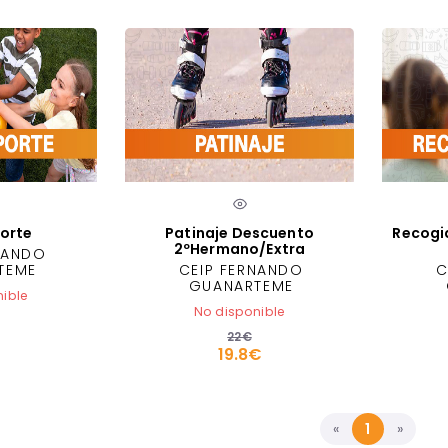
orte
Patinaje Descuento
Recogi
2ºHermano/Extra
NANDO
TEME
CEIP FERNANDO
C
GUANARTEME
nible
No disponible
22€
19.8€
«
1
»